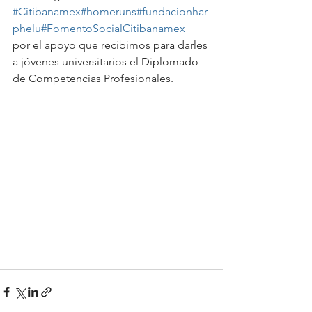
#Citibanamex
#homeruns
#fundacionhar
phelu
#FomentoSocialCitibanamex
por el apoyo que recibimos para darles 
a jóvenes universitarios el Diplomado 
de Competencias Profesionales.