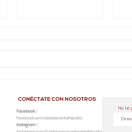
Grac
Inauguración biblioteca No.
44 en Fundación Miguel
Hidalgo en Córdoba
Veracruz
CONÉCTATE CON NOSOTROS
No te 
Facebook
|
facebook.com/casadesantahipolita
Instagram
|
instagram.com/fundacioncasadesantahipolita/