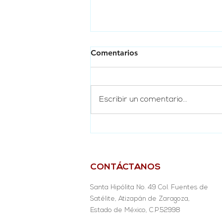
Comentarios
Escribir un comentario...
Gran rifa Fundación Casa de
Santa Hipólita
CONTÁCTANOS
Santa Hipólita No. 49 Col. Fuentes de
Satélite, Atizapán de Zaragoza,
Estado de México, C.P.52998