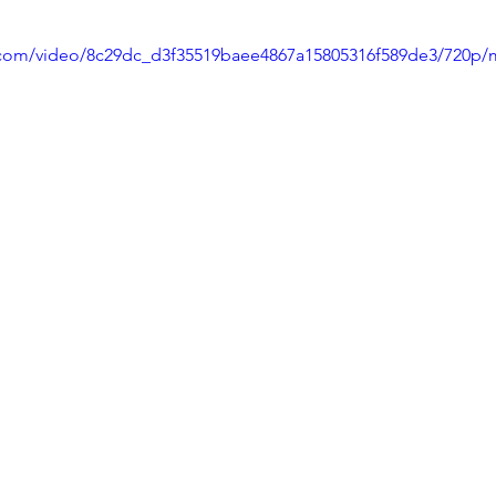
ic.com/video/8c29dc_d3f35519baee4867a15805316f589de3/720p/