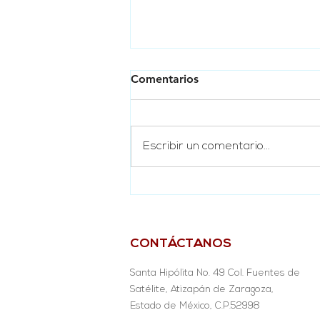
Comentarios
Escribir un comentario...
¡Gracias a tu apoyo nuestra
causa sigue creciendo!
CONTÁCTANOS
Santa Hipólita No. 49 Col. Fuentes de
Satélite, Atizapán de Zaragoza,
Estado de México, C.P.52998