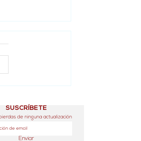
guración biblioteca No.
n Fundación Miguel
lgo en Córdoba
cruz
SUSCRÍBETE
pierdas de ninguna actualización
Enviar