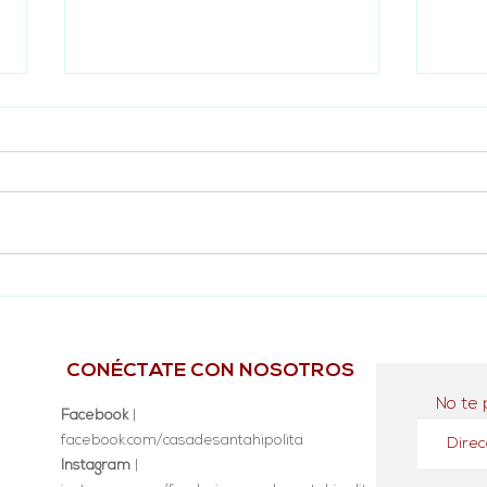
Gran rifa Fundación Casa de
Inau
Santa Hipólita
44 e
Hida
Vera
CONÉCTATE CON NOSOTROS
No te 
Facebook
|
facebook.com/casadesantahipolita
Instagram
|