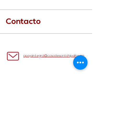
Contacto
apoyointegral@casadesantahipolita.org
Santa Hipólita No. 49, Col.
Fuentes de Satélite
Atizapán de Zaragoza, C.P.
52998, Estado de México.
55 5365 3265
/ 66