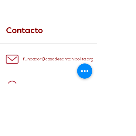
Contacto
fundador@casadesantahipolita.org
Santa Hipólita No. 49, Col.
Fuentes de Satélite
Atizapán de Zaragoza, C.P.
52998, Estado de México.
55 5365 3265
/ 66