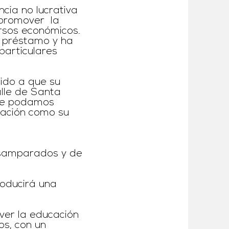
cia no lucrativa
e promover la
rsos económicos.
n préstamo y ha
particulares
bido a que su
lle de Santa
que podamos
dación como su
esamparados y de
roducirá una
ver la educación
os, con un