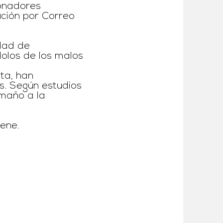
donadores
ción por Correo
idad de
dolos de los malos
ta, han
s. Según estudios
amaño a la
iene.