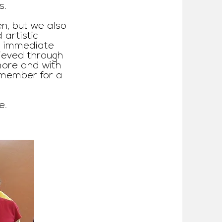
s.
n, but we also
artistic
an immediate
ieved through
more and with
emember for a
e.