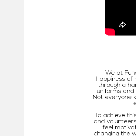
We at Fund
happiness of h
through a han
uniforms and t
Not everyone k
e
​ To achieve t
and volunteers
feel motiva
changing the wo