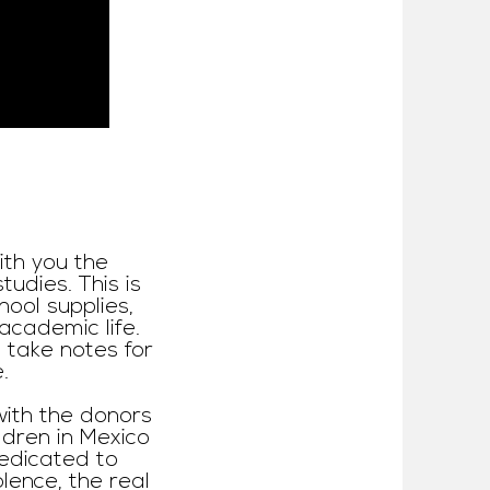
th you the
tudies. This is
hool supplies,
academic life.
 take notes for
.
with the donors
dren in Mexico
dedicated to
olence, the real