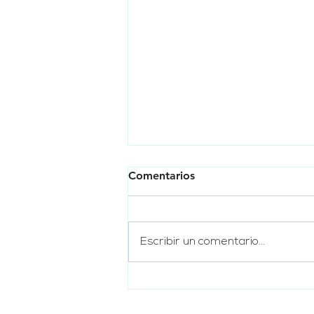
Comentarios
Escribir un comentario...
¡Gracias a tu apoyo nuestra
causa sigue creciendo!