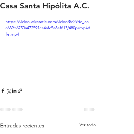
Casa Santa Hipólita A.C.
https://video.wixstatic.com/video/8c29dc_55
c639b6750a472591ca4afc5a8ef613/480p/mp4/f
ile.mp4
Ver todo
Entradas recientes